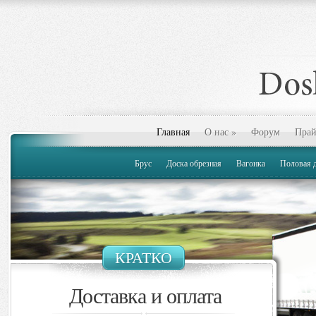
Главная
О нас
»
Форум
Прай
Брус
Доска обрезная
Вагонка
Половая 
КРАТКО
Доставка и оплата