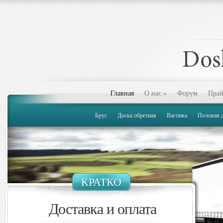
Главная
О нас
»
Форум
Прай
Брус
Доска обрезная
Вагонка
Половая 
КРАТКО
Доставка и оплата