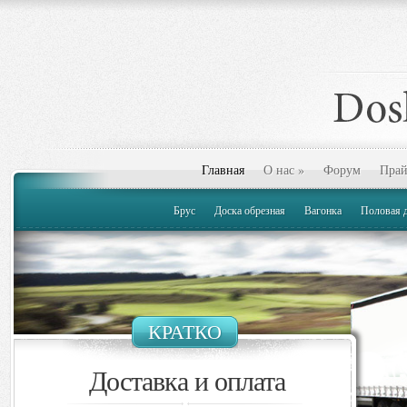
Главная
О нас
»
Форум
Прай
Брус
Доска обрезная
Вагонка
Половая 
КРАТКО
Доставка и оплата